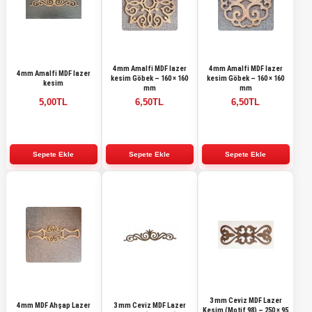
4 mm Amalfi MDF lazer
4 mm Amalfi MDF lazer
4 mm Amalfi MDF lazer
kesim Göbek – 160 × 160
kesim Göbek – 160 × 160
kesim
mm
mm
5,00TL
6,50TL
6,50TL
3 mm Ceviz MDF Lazer
4 mm MDF Ahşap Lazer
3 mm Ceviz MDF Lazer
Kesim (Motif 98) – 250 × 95