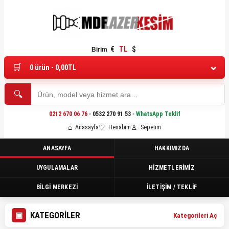
€
TL
$
Birim
0 ürün - 0,00TL
0212 670 06 76
•
0532 270 91 53
•
WhatsApp Teklif
Anasayfa
Hesabım
Sepetim
ANASAYFA
HAKKIMIZDA
UYGULAMALAR
HIZMETLERIMIZ
BILGI MERKEZI
İLETIŞIM / TEKLIF
KATEGORILER