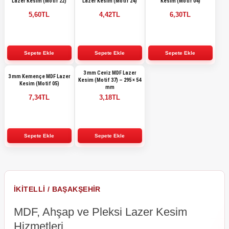
Lazer Kesim (Motif 22)
Lazer Kesim (Motif 24)
Kesim (Motif 04)
5,60TL
4,42TL
6,30TL
3 mm Ceviz MDF Lazer
3 mm Kemençe MDF Lazer
Kesim (Motif 37) – 295 × 54
Kesim (Motif 05)
mm
7,34TL
3,18TL
İKITELLI / BAŞAKŞEHIR
MDF, Ahşap ve Pleksi Lazer Kesim
Hizmetleri